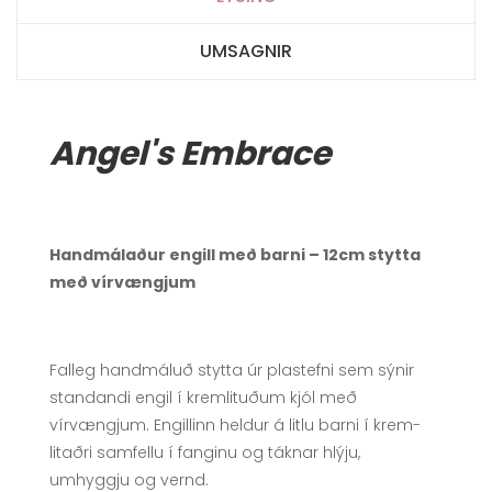
UMSAGNIR
Angel's Embrace
Handmálaður engill með barni – 12cm stytta
með vírvængjum
Falleg handmáluð stytta úr plastefni sem sýnir
standandi engil í krem­lituðum kjól með
vírvængjum. Engillinn heldur á litlu barni í krem­
litaðri samfellu í fanginu og táknar hlýju,
umhyggju og vernd.