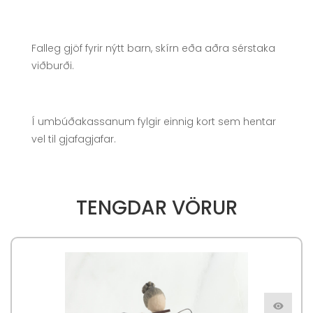
Falleg gjöf fyrir nýtt barn, skírn eða aðra sérstaka
viðburði.
Í umbúðakassanum fylgir einnig kort sem hentar
vel til gjafagjafar.
TENGDAR VÖRUR