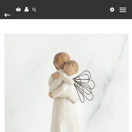
Heim
Vörumerki
Willow Tree
Angels Embrace
Angels Embrace