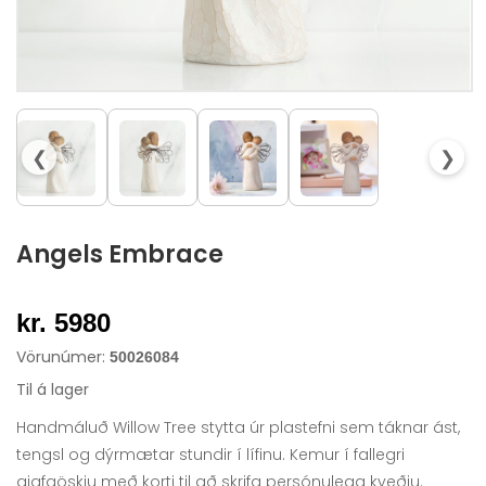
❮
❯
Angels Embrace
kr. 5980
Vörunúmer:
50026084
Til á lager
Handmáluð Willow Tree stytta úr plastefni sem táknar ást,
tengsl og dýrmætar stundir í lífinu. Kemur í fallegri
gjafaöskju með korti til að skrifa persónulega kveðju.