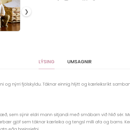
❯
LÝSING
UMSAGNIR
rni og nýrri fjölskyldu. Táknar einnig hlýtt og kærleiksríkt s
æð, sem sýnir eldri mann sitjandi með smábarn við hlið sér. M
arbær gjöf sem táknar kærleika og tengsl milli afa og barns. Ke
tn eða hreinsiefni.