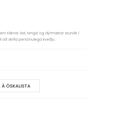
sem táknar ást, tengsl og dýrmætar stundir í
til að skrifa persónulega kveðju.
 Á ÓSKALISTA