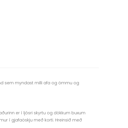
amband sem myndast milli afa og ömmu og
aðurinn er í ljósri skyrtu og dökkum buxum
mur í gjafaöskju með korti. Hreinsið með