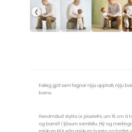
❮
Falleg gjöf sem fagnar nýju upphafi, nýju ba
barns.
Handmáluð stytta úr plastefni, um 15 cm á h
og barnið í ljósum samfellu. Hlý og merking
mjúkum klút eða mjúkum bursta og forðist va