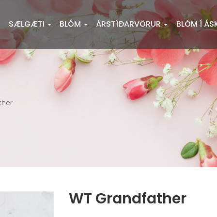
SÆLGÆTI
BLÓM
ÁRSTÍÐARVÖRUR
BLÓM Í ÁS
ther
WT Grandfather