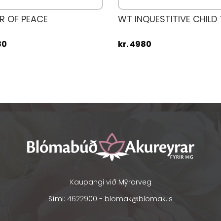
R OF PEACE
WT INQUESTITIVE CHILD 
80
kr. 4980
Kaupangi við Mýrarveg
Sími: 4622900 -
blomak@blomak.is