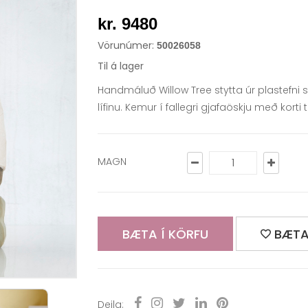
kr. 9480
Vörunúmer:
50026058
Til á lager
Handmáluð Willow Tree stytta úr plastefni 
lífinu. Kemur í fallegri gjafaöskju með korti 
MAGN
BÆTA Í KÖRFU
BÆTA
Deila: