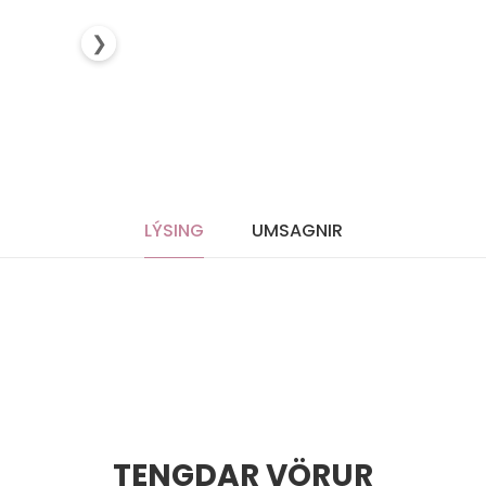
❯
LÝSING
UMSAGNIR
TENGDAR VÖRUR