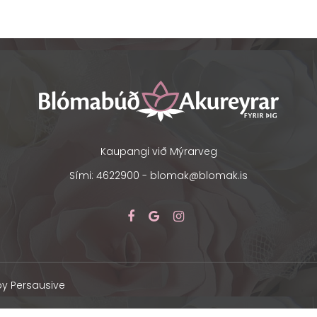
Kaupangi við Mýrarveg
Sími: 4622900 -
blomak@blomak.is
by Persausive