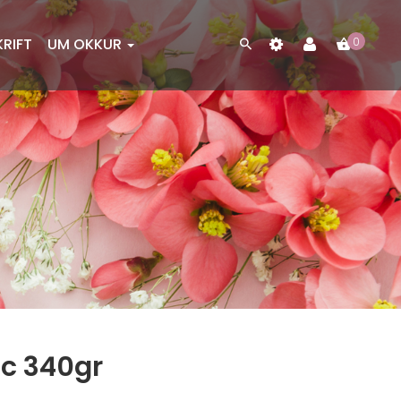
KRIFT
UM OKKUR
0
ac 340gr