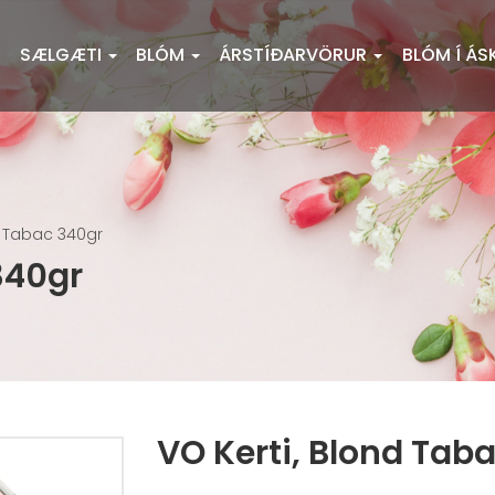
SÆLGÆTI
BLÓM
ÁRSTÍÐARVÖRUR
BLÓM Í ÁS
d Tabac 340gr
340gr
VO Kerti, Blond Tab