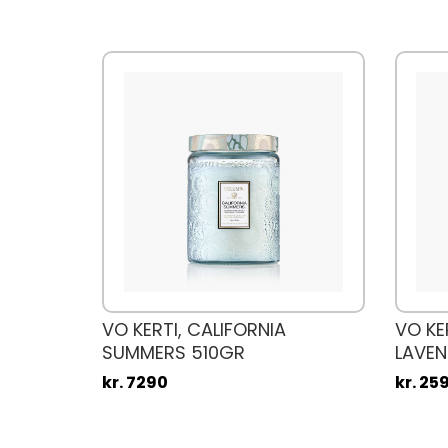
ILLE
VO KERTI, CALIFORNIA
VO KE
SUMMERS 510GR
LAVEN
GR
kr. 7290
kr. 25