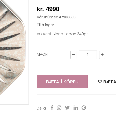
kr. 4990
Vörunúmer:
47906869
Til á lager
VO Kerti, Blond Tabac 340gr
MAGN
BÆTA Í KÖRFU
BÆTA
Deila: