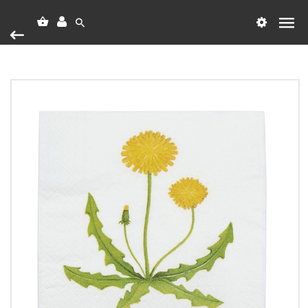
Heim
Vörumerki
Hekla
Hekla, Servéttur, Fífill
Hekla, Servéttur, Fífill