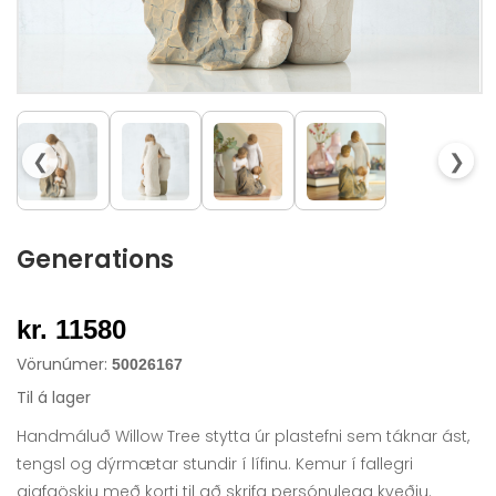
❮
❯
Generations
kr. 11580
Vörunúmer:
50026167
Til á lager
Handmáluð Willow Tree stytta úr plastefni sem táknar ást,
tengsl og dýrmætar stundir í lífinu. Kemur í fallegri
gjafaöskju með korti til að skrifa persónulega kveðju.