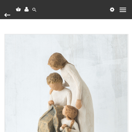
Heim
Vörumerki
Willow Tree
Generations
Generations