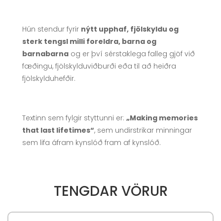
Hún stendur fyrir
nýtt upphaf, fjölskyldu og
sterk tengsl milli foreldra, barna og
barnabarna
og er því sérstaklega falleg gjöf við
fæðingu, fjölskylduviðburði eða til að heiðra
fjölskylduhefðir.
Textinn sem fylgir styttunni er:
„Making memories
that last lifetimes“
, sem undirstrikar minningar
sem lifa áfram kynslóð fram af kynslóð.
TENGDAR VÖRUR