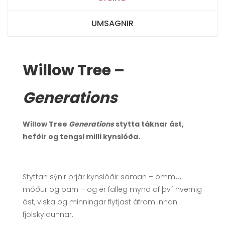
UMSAGNIR
Willow Tree –
Generations
Willow Tree
Generations
stytta táknar ást,
hefðir og tengsl milli kynslóða.
Styttan sýnir þrjár kynslóðir saman – ömmu,
móður og barn – og er falleg mynd af því hvernig
ást, viska og minningar flytjast áfram innan
fjölskyldunnar.