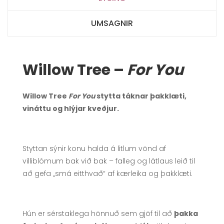
UMSAGNIR
Willow Tree –
For You
Willow Tree
For You
stytta táknar þakklæti,
vináttu og hlýjar kveðjur.
Styttan sýnir konu halda á litlum vönd af
villiblómum bak við bak – falleg og látlaus leið til
að gefa „smá eitthvað“ af kærleika og þakklæti.
Hún er sérstaklega hönnuð sem gjöf til að
þakka