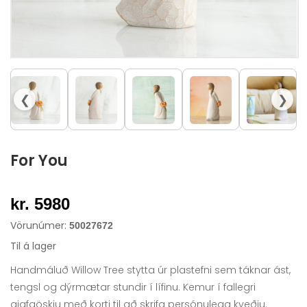
❮
❯
For You
kr. 5980
Vörunúmer:
50027672
Til á lager
Handmáluð Willow Tree stytta úr plastefni sem táknar ást,
tengsl og dýrmætar stundir í lífinu. Kemur í fallegri
gjafaöskju með korti til að skrifa persónulega kveðju.