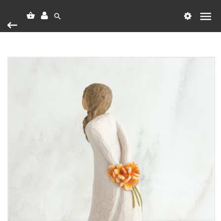
Heim
Vörumerki
Willow Tree
For You
For You