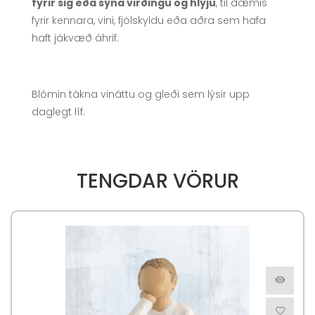
fyrir sig eða sýna virðingu og hlýju
, til dæmis
fyrir kennara, vini, fjölskyldu eða aðra sem hafa
haft jákvæð áhrif.
Blómin tákna vináttu og gleði sem lýsir upp
daglegt líf.
TENGDAR VÖRUR