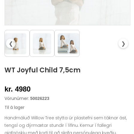
❮
❯
WT Joyful Child 7,5cm
kr. 4980
Vörunúmer:
50026223
Til á lager
Handmáluð Willow Tree stytta úr plastefni sem táknar ást,
tengsl og dýrmætar stundir í lífinu. Kemur í fallegri
gjafaöskju með korti til að skrifa persónulega kveðju.