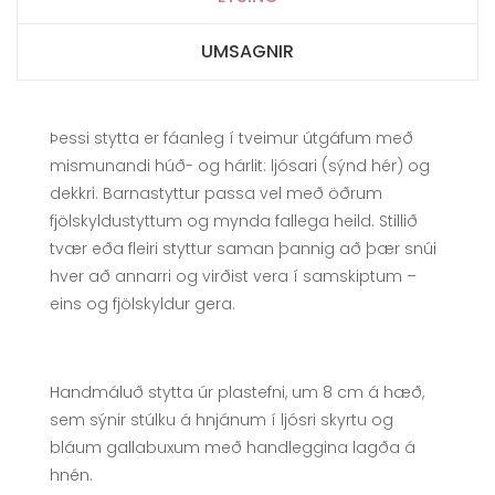
UMSAGNIR
Þessi stytta er fáanleg í tveimur útgáfum með
mismunandi húð- og hárlit: ljósari (sýnd hér) og
dekkri. Barnastyttur passa vel með öðrum
fjölskyldustyttum og mynda fallega heild. Stillið
tvær eða fleiri styttur saman þannig að þær snúi
hver að annarri og virðist vera í samskiptum –
eins og fjölskyldur gera.
Handmáluð stytta úr plastefni, um 8 cm á hæð,
sem sýnir stúlku á hnjánum í ljósri skyrtu og
bláum gallabuxum með handleggina lagða á
hnén.