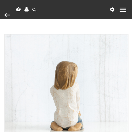
Heim
Vörumerki
Willow Tree
WT Joyful Child 7,5cm
WT Joyful Child 7,5cm