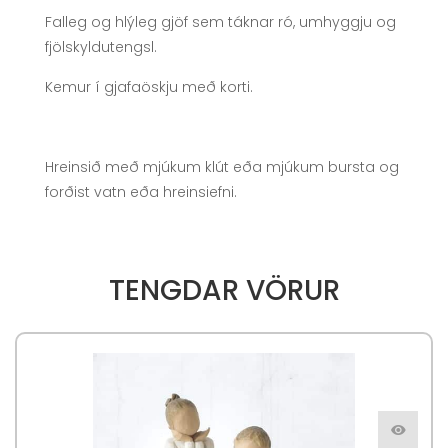
Falleg og hlýleg gjöf sem táknar ró, umhyggju og
fjölskyldutengsl.
Kemur í gjafaöskju með korti.
Hreinsið með mjúkum klút eða mjúkum bursta og
forðist vatn eða hreinsiefni.
TENGDAR VÖRUR